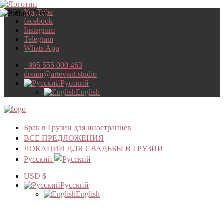
YouTube
facebook
Instagram
Telegram
Whats App
+995 555 000 463
dream@artevent.studio
Русский
English
Брак в Грузии для иностранцев
ВСЕ ПРЕДЛОЖЕНИЯ
ЛОКАЦИИ ДЛЯ СВАДЬБЫ В ГРУЗИИ
Русский
USD $
Русский
English