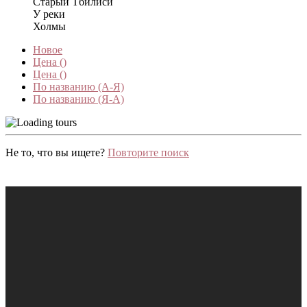
Старый Тбилиси
У реки
Холмы
Новое
Цена (
)
Цена (
)
По названию (А-Я)
По названию (Я-А)
Не то, что вы ищете?
Повторите поиск