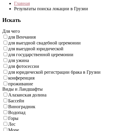
Главная
Результаты поиска локации в Грузии
Искать
Для чего
для Венчания
для выездной свадебной церемонии
для выездной юридической
для государственной церемонии
для ужина
для фотосессии
для юридической регистрации брака в Грузии
конференция
проживание
Виды и Ландшафты
Алазанская долина
Бассейн
Виноградник
Водопад
Горы
Лес
Море