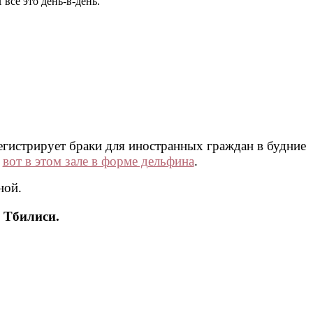
се это день-в-день.
егистрирует браки для иностранных граждан в будние
й
вот в этом зале в форме дельфина
.
ной.
 Тбилиси.