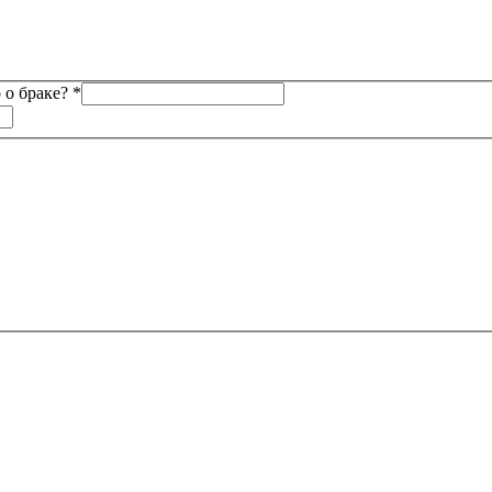
 о браке?
*