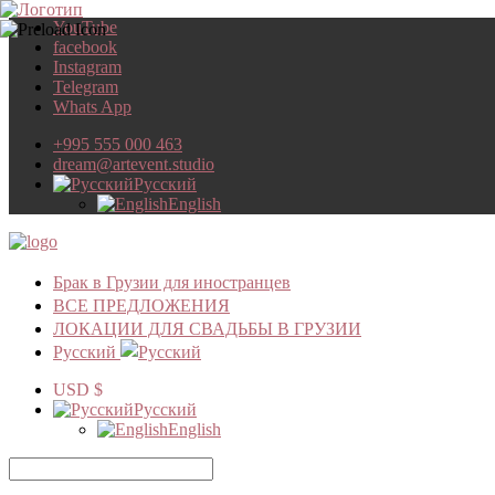
YouTube
facebook
Instagram
Telegram
Whats App
+995 555 000 463
dream@artevent.studio
Русский
English
Брак в Грузии для иностранцев
ВСЕ ПРЕДЛОЖЕНИЯ
ЛОКАЦИИ ДЛЯ СВАДЬБЫ В ГРУЗИИ
Русский
USD $
Русский
English