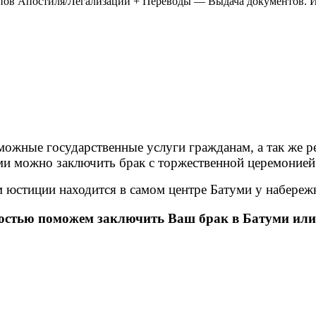
ов Апостиля/Легализации + Переводы — Выдача документов. И в
можные государственные услуги гражданам, а так же р
уми можно заключить брак с торжественной церемоние
 юстиции находится в самом центре Батуми у набереж
остью поможем заключить Ваш брак в Батуми или