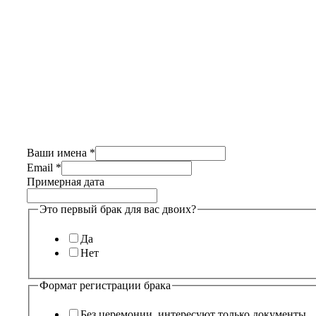
Ваши имена
*
Email
*
Примерная дата
Это первый брак для вас двоих?
Да
Нет
Формат регистрации брака
Без церемонии, интересуют только документы