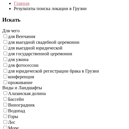
Главная
Результаты поиска локации в Грузии
Искать
Для чего
для Венчания
для выездной свадебной церемонии
для выездной юридической
для государственной церемонии
для ужина
для фотосессии
для юридической регистрации брака в Грузии
конференция
проживание
Виды и Ландшафты
Алазанская долина
Бассейн
Виноградник
Водопад
Горы
Лес
Море