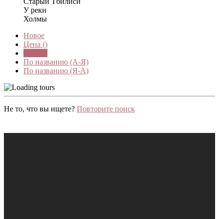
Старый Тбилиси
У реки
Холмы
Новое
Цена (
)
Цена (
)
По названию (А-Я)
По названию (Я-А)
Не то, что вы ищете?
Повторите поиск