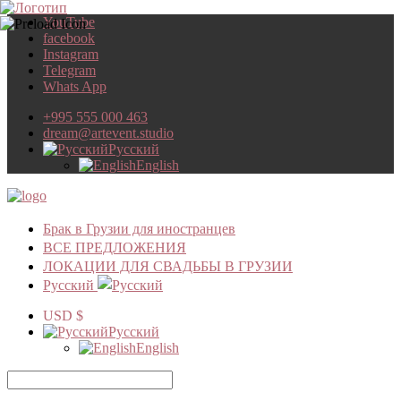
YouTube
facebook
Instagram
Telegram
Whats App
+995 555 000 463
dream@artevent.studio
Русский
English
Брак в Грузии для иностранцев
ВСЕ ПРЕДЛОЖЕНИЯ
ЛОКАЦИИ ДЛЯ СВАДЬБЫ В ГРУЗИИ
Русский
USD $
Русский
English