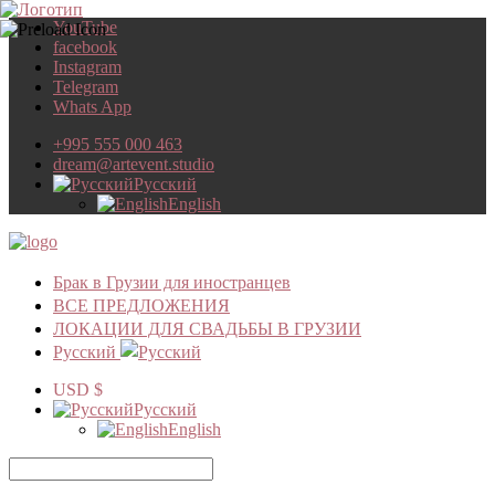
YouTube
facebook
Instagram
Telegram
Whats App
+995 555 000 463
dream@artevent.studio
Русский
English
Брак в Грузии для иностранцев
ВСЕ ПРЕДЛОЖЕНИЯ
ЛОКАЦИИ ДЛЯ СВАДЬБЫ В ГРУЗИИ
Русский
USD $
Русский
English