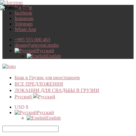
YouTube
facebook
Instagram
Telegram
Whats App
+995 555 000 463
dream@artevent.studio
Русский
English
Брак в Грузии для иностранцев
ВСЕ ПРЕДЛОЖЕНИЯ
ЛОКАЦИИ ДЛЯ СВАДЬБЫ В ГРУЗИИ
Русский
USD $
Русский
English