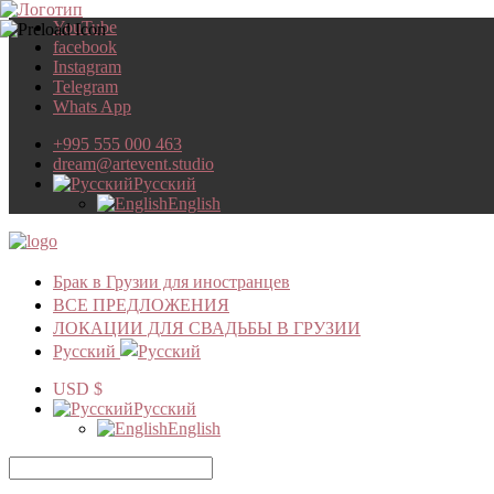
YouTube
facebook
Instagram
Telegram
Whats App
+995 555 000 463
dream@artevent.studio
Русский
English
Брак в Грузии для иностранцев
ВСЕ ПРЕДЛОЖЕНИЯ
ЛОКАЦИИ ДЛЯ СВАДЬБЫ В ГРУЗИИ
Русский
USD $
Русский
English