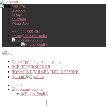
YouTube
facebook
Instagram
Telegram
Whats App
+995 555 000 463
dream@artevent.studio
Русский
English
Брак в Грузии для иностранцев
ВСЕ ПРЕДЛОЖЕНИЯ
ЛОКАЦИИ ДЛЯ СВАДЬБЫ В ГРУЗИИ
Русский
USD $
Русский
English