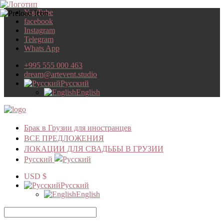
YouTube
facebook
Instagram
Telegram
Whats App
+995 555 000 463
dream@artevent.studio
Русский
English
Брак в Грузии для иностранцев
ВСЕ ПРЕДЛОЖЕНИЯ
ЛОКАЦИИ ДЛЯ СВАДЬБЫ В ГРУЗИИ
Русский
USD $
Русский
English