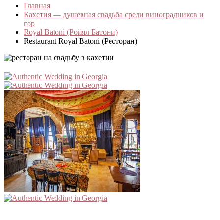
Главная
Кахетия — душевная свадьба среди виноградников и
гор
Royal Batoni (Ройял Батони)
Restaurant Royal Batoni (Ресторан)