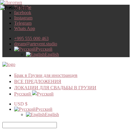
YouTube
facebook
Instagram
Telegram
Whats App
+995 555 000 463
dream@artevent.studio
Русский
English
Брак в Грузии для иностранцев
ВСЕ ПРЕДЛОЖЕНИЯ
ЛОКАЦИИ ДЛЯ СВАДЬБЫ В ГРУЗИИ
Русский
USD $
Русский
English