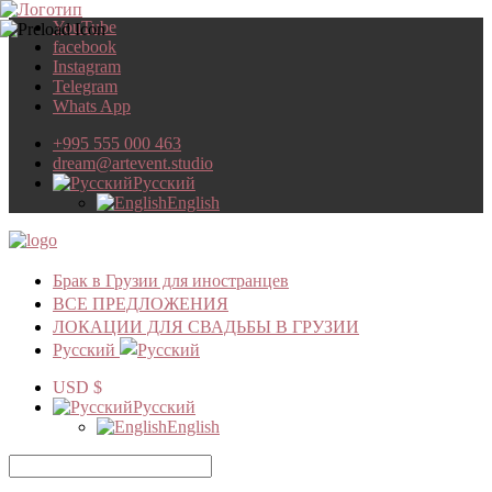
YouTube
facebook
Instagram
Telegram
Whats App
+995 555 000 463
dream@artevent.studio
Русский
English
Брак в Грузии для иностранцев
ВСЕ ПРЕДЛОЖЕНИЯ
ЛОКАЦИИ ДЛЯ СВАДЬБЫ В ГРУЗИИ
Русский
USD $
Русский
English