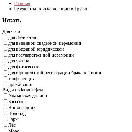
Главная
Результаты поиска локации в Грузии
Искать
Для чего
для Венчания
для выездной свадебной церемонии
для выездной юридической
для государственной церемонии
для ужина
для фотосессии
для юридической регистрации брака в Грузии
конференция
проживание
Виды и Ландшафты
Алазанская долина
Бассейн
Виноградник
Водопад
Горы
Лес
Море