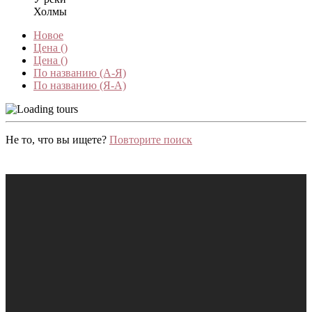
Холмы
Новое
Цена (
)
Цена (
)
По названию (А-Я)
По названию (Я-А)
Не то, что вы ищете?
Повторите поиск